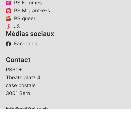
PS Femmes
PS Migrant-e-s
PS queer
JS
Médias sociaux
Facebook
Contact
PS60+
Theaterplatz 4
case postale
3001 Bern
info@ps60plus.ch
© Copyright
2026
PS Suisse | réalisé par
pr24