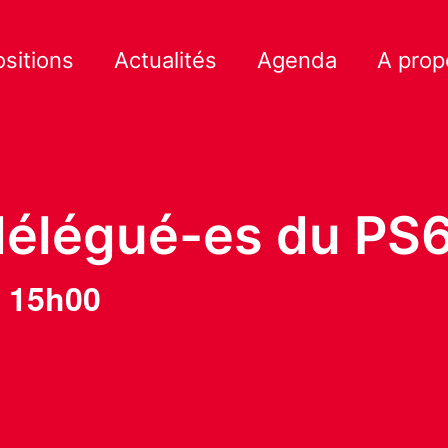
ositions
Actualités
Agenda
A prop
délégué-es du PS
-
15h00