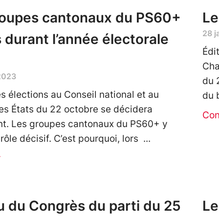
roupes cantonaux du PS60+
Le
28 j
fs durant l’année électorale
Édi
Cha
 2023
du 
es élections au Conseil national et au
du 
es États du 22 octobre se décidera
Con
nt. Les groupes cantonaux du PS60+ y
rôle décisif. C’est pourquoi, lors
r
 du Congrès du parti du 25
Le