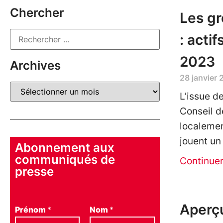
Chercher
Les g
: acti
2023
Archives
28 janvier
L’issue d
Conseil d
localeme
jouent un 
Abonnement aux
communiqués de
Continue
presse
Aperçu
Prénom
*
Nom
*