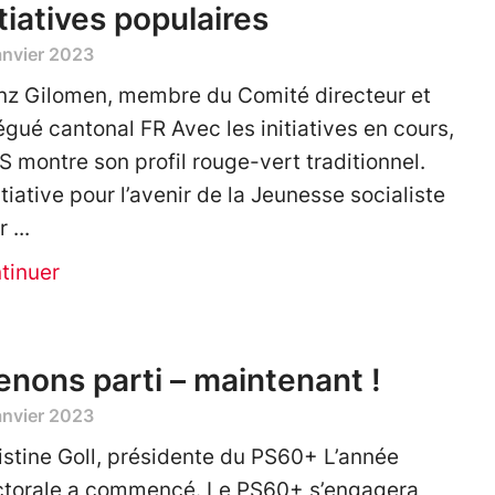
itiatives populaires
anvier 2023
nz Gilomen, membre du Comité directeur et
égué cantonal FR Avec les initiatives en cours,
PS montre son profil rouge-vert traditionnel.
itiative pour l’avenir de la Jeunesse socialiste
r
tinuer
enons parti – maintenant !
anvier 2023
istine Goll, présidente du PS60+ L’année
ctorale a commencé. Le PS60+ s’engagera