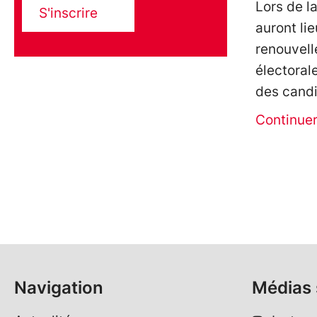
Lors de l
S'inscrire
auront li
renouvell
électoral
des cand
Continue
Navigation
Médias 