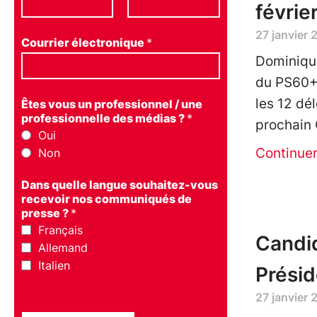
févrie
27 janvier 
Courrier électronique
*
Dominiqu
du PS60+ 
les 12 dé
Êtes vous un professionnel / une
professionnelle des médias ?
*
prochain 
Oui
Continue
Non
Dans quelle langue souhaitez-vous
recevoir nos communiqués de
presse ?
*
Français
Candid
Allemand
Italien
Prési
27 janvier 