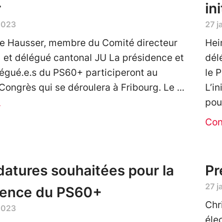
r
in
2023
27 j
e Hausser, membre du Comité directeur
Hei
et délégué cantonal JU La présidence et
dél
légué.e.s du PS60+ participeront au
le 
Congrès qui se déroulera à Fribourg. Le
L’in
pou
r
Con
atures souhaitées pour la
Pr
27 j
dence du PS60+
Chr
2023
éle