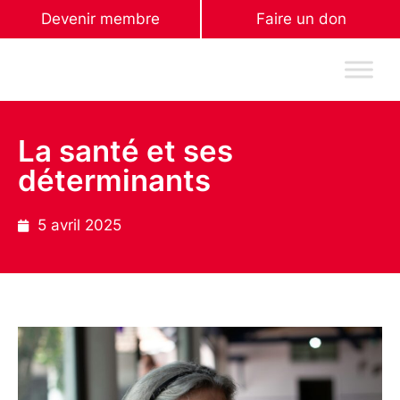
Devenir membre
Faire un don
La santé et ses
déterminants
5 avril 2025