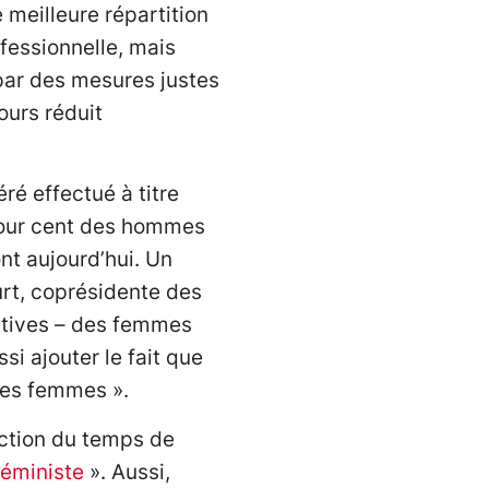
 meilleure répartition
ofessionnelle, mais
 par des mesures justes
ours réduit
ré effectué à titre
 pour cent des hommes
nt aujourd’hui. Un
urt, coprésidente des
actives – des femmes
si ajouter le fait que
 les femmes ».
ction du temps de
féministe
». Aussi,