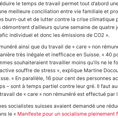
Réduire le temps de travail permet tout d’abord une
une meilleure conciliation entre vie familiale et pr
es burn-out et de lutter contre la crise climatique
s démontrent d’ailleurs qu’une semaine de quatre j
afic individuel et donc les émissions de CO2 ».
munéré ainsi que du travail de « care » non rémuné
manière très inégale et inefficace en Suisse. « 40
mes souhaiteraient travailler moins qu’ils ne le fo
 active souffre de stress », explique Martine Doco
sse. « En parallèle, 16 pour cent des personnes 
 – sont à temps partiel contre leur gré. Il faut aus
 travail de « care » non rémunéré est effectué par
mes socialistes suisses avaient demandé une rédu
ans le «
Manifeste pour un socialisme pleinement 