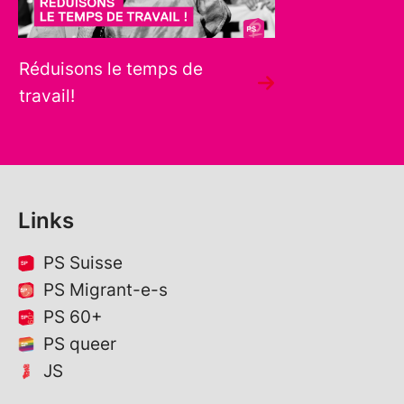
Réduisons le temps de
travail!
Links
PS Suisse
PS Migrant-e-s
PS 60+
PS queer
JS