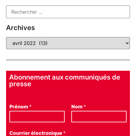
Archives
Abonnement aux communiqués de
presse
Prénom
*
Nom
*
Courrier électronique
*