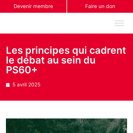
Devenir membre
Faire un don
Les principes qui cadrent
le débat au sein du
PS60+
5 avril 2025