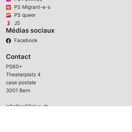
PS Migrant-e-s
PS queer
JS
Médias sociaux
Facebook
Contact
PS60+
Theaterplatz 4
case postale
3001 Bern
info@ps60plus.ch
© Copyright
2026
PS Suisse | réalisé par
pr24