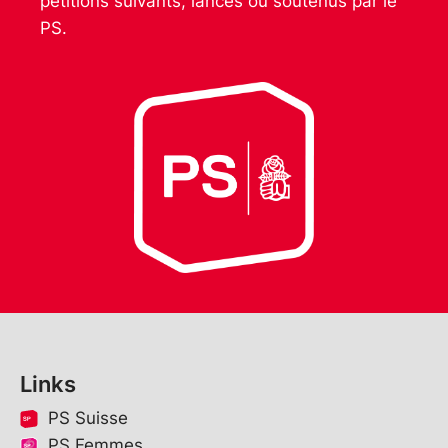
pétitions suivants, lancés ou soutenus par le
PS.
Links
PS Suisse
PS Femmes