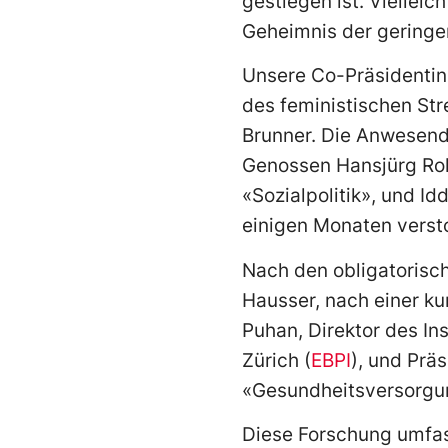
gestiegen ist. Viellei
Geheimnis der geringe
Unsere Co-Präsidentin
des feministischen Str
Brunner. Die Anwesend
Genossen Hansjürg Roh
«Sozialpolitik», und I
einigen Monaten verst
Nach den obligatorisc
Hausser, nach einer ku
Puhan, Direktor des Ins
Zürich (
EBPI
), und Pr
«Gesundheitsversorgung
Diese Forschung umfass