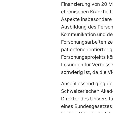
Finanzierung von 20 Mi
chronischen Krankheite
Aspekte insbesondere m
Ausbildung des Persona
Kommunikation und den
Forschungsarbeiten zei
patientenorientierter 
Forschungsprojekts kö
Lösungen für Verbess
schwierig ist, da die V
Anschliessend ging der
Schweizerischen Akade
Direktor des Universit
eines Bundesgesetzes ü