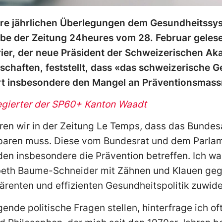
re jährlichen Überlegungen dem Gesundheitssys
abe der Zeitung 24heures vom 28. Februar geles
ier, der neue Präsident der Schweizerischen Ak
chaften, feststellt, dass «das schweizerische 
ührt insbesondere den Mangel an Präventionsmas
legierter der SP60+ Kanton Waadt
hren wir in der Zeitung Le Temps, dass das Bundes
sparen muss. Diese vom Bundesrat und dem Parla
 insbesondere die Prävention betreffen. Ich wa
abeth Baume-Schneider mit Zähnen und Klauen g
härenten und effizienten Gesundheitspolitik zuwide
nde politische Fragen stellen, hinterfrage ich oft