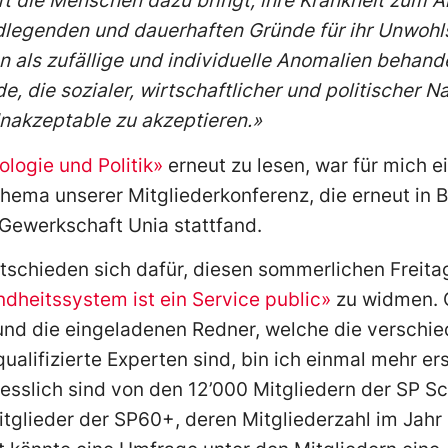
t die Menschen dazu bringt, ihre Krankheit zum Arz
ndlegenden und dauerhaften Gründe für ihr Unwoh
 als zufällige und individuelle Anomalien behandel
e, die sozialer, wirtschaftlicher und politischer Na
Inakzeptable zu akzeptieren.»
ologie und Politik»
erneut zu lesen, war für mich 
hema unserer Mitgliederkonferenz, die erneut in 
Gewerkschaft Unia stattfand.
tschieden sich dafür, diesen sommerlichen Freitag
dheitssystem ist ein Service public»
zu widmen. 
ft und die eingeladenen Redner, welche die versch
alifizierte Experten sind, bin ich einmal mehr er
iesslich sind von den 12’000 Mitgliedern der SP S
Mitglieder der SP60+, deren Mitgliederzahl im Jah