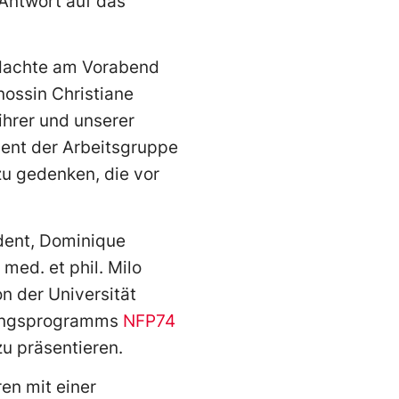
 Antwort auf das
edachte am Vorabend
nossin Christiane
hrer und unserer
dent der Arbeitsgruppe
zu gedenken, die vor
dent, Dominique
med. et phil. Milo
on der Universität
chungsprogramms
NFP74
u präsentieren.
en mit einer