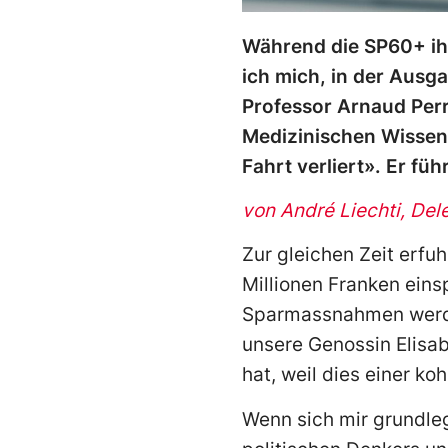
Während die SP60+ ih
ich mich, in der Ausg
Professor Arnaud Perr
Medizinischen Wissens
Fahrt verliert». Er f
von André Liechti, De
Zur gleichen Zeit erfu
Millionen Franken ein
Sparmassnahmen werden
unsere Genossin Elis
hat, weil dies einer ko
Wenn sich mir grundlege