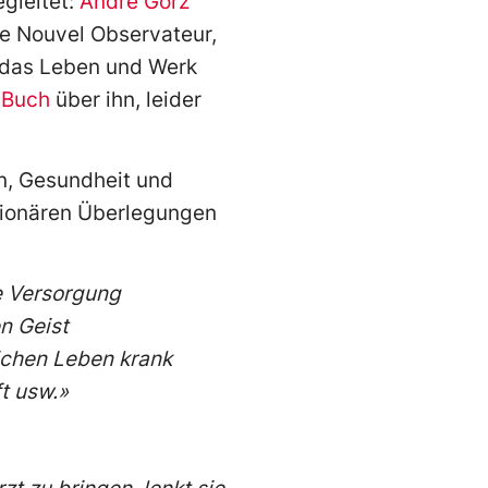
gleitet:
André Gorz
e Nouvel Observateur,
 das Leben und Werk
s
Buch
über ihn, leider
in, Gesundheit und
utionären Überlegungen
e Versorgung
n Geist
lichen Leben krank
ft usw.»