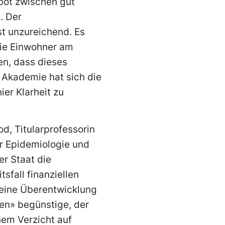
ebot zwischen gut
. Der
st unzureichend. Es
die Einwohner am
n, dass dieses
 Akademie hat sich die
ier Klarheit zu
od, Titularprofessorin
ür Epidemiologie und
er Staat die
sfall finanziellen
 eine Überentwicklung
ren» begünstige, der
inem Verzicht auf