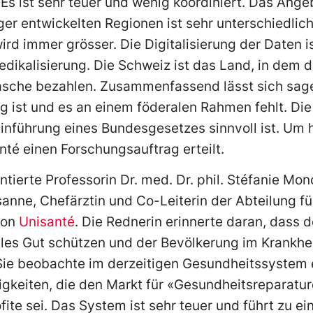
. Es ist sehr teuer und wenig koordiniert. Das Ang
er entwickelten Regionen ist sehr unterschiedlich
d immer grösser. Die Digitalisierung der Daten i
dikalisierung. Die Schweiz ist das Land, in dem 
asche bezahlen. Zusammenfassend lässt sich sage
g ist und es an einem föderalen Rahmen fehlt. Die
Einführung eines Bundesgesetzes sinnvoll ist. Um h
nté einen Forschungsauftrag erteilt.
tierte Professorin Dr. med. Dr. phil. Stéfanie Mon
sanne, Chefärztin und Co-Leiterin der Abteilung f
von
Unisanté
. Die Rednerin erinnerte daran, dass d
les Gut schützen und der Bevölkerung im Krankheit
Sie beobachte im derzeitigen Gesundheitssystem
igkeiten, die den Markt für «Gesundheitsreparatu
fite sei. Das System ist sehr teuer und führt zu e