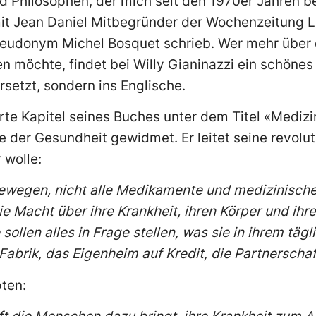
d Philosophen, der mich seit den 1970er Jahren be
 Jean Daniel Mitbegründer der Wochenzeitung L
Pseudonym Michel Bosquet schrieb. Wer mehr über
n möchte, findet bei Willy Gianinazzi ein schöne
rsetzt, sondern ins Englische.
rte Kapitel seines Buches unter dem Titel «Mediz
e der Gesundheit gewidmet. Er leitet seine revol
r wolle:
wegen, nicht alle Medikamente und medizinisch
e Macht über ihre Krankheit, ihren Körper und ihre
ollen alles in Frage stellen, was sie in ihrem täg
 Fabrik, das Eigenheim auf Kredit, die Partnerscha
ten: