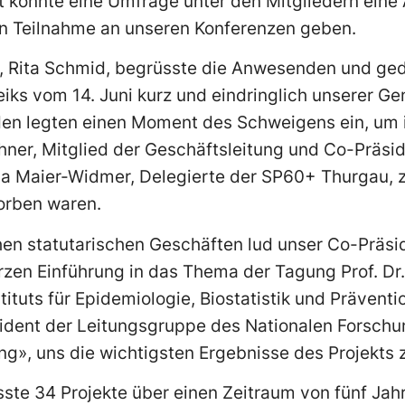
cht könnte eine Umfrage unter den Mitgliedern eine
n Teilnahme an unseren Konferenzen geben.
, Rita Schmid, begrüsste die Anwesenden und g
eiks vom 14. Juni kurz und eindringlich unserer Ge
en legten einen Moment des Schweigens ein, um i
ner, Mitglied der Geschäftsleitung und Co-Präsi
dda Maier-Widmer, Delegierte der SP60+ Thurgau, 
orben waren.
hen statutarischen Geschäften lud unser Co-Präsi
rzen Einführung in das Thema der Tagung Prof. Dr. 
tituts für Epidemiologie, Biostatistik und Präventi
äsident der Leitungsgruppe des Nationalen Fors
», uns die wichtigsten Ergebnisse des Projekts z
te 34 Projekte über einen Zeitraum von fünf Jahr