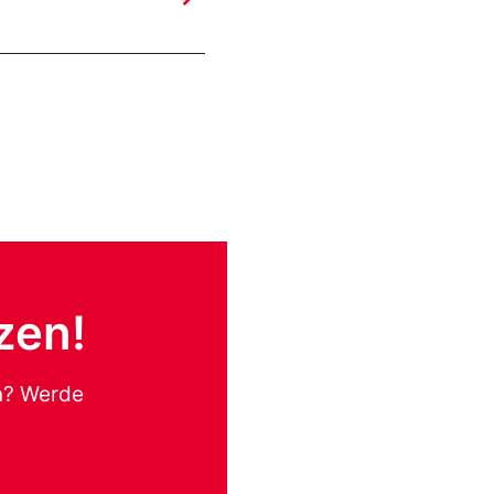
zen!
en? Werde