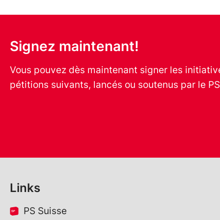
Signez maintenant!
Vous pouvez dès maintenant signer les initiati
pétitions suivants, lancés ou soutenus par le PS
Links
PS Suisse