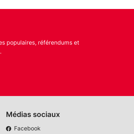
ves populaires, référendums et
.
Médias sociaux
Facebook