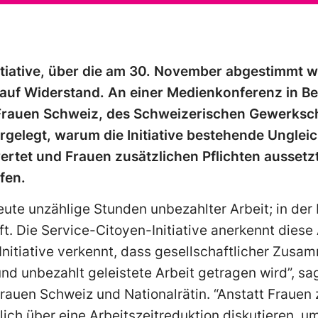
tiative, über die am 30. November abgestimmt wi
 auf Widerstand. An einer Medienkonferenz in B
 Frauen Schweiz, des Schweizerischen Gewerksc
gelegt, warum die Initiative bestehende Ungleic
ertet und Frauen zusätzlichen Pflichten aussetzt
fen.
eute unzählige Stunden unbezahlter Arbeit; in der 
t. Die Service-Citoyen-Initiative anerkennt diese 
 Initiative verkennt, dass gesellschaftlicher Zusa
 und unbezahlt geleistete Arbeit getragen wird”, sa
rauen Schweiz und Nationalrätin. “Anstatt Frauen 
lich über eine Arbeitszeitreduktion diskutieren, 