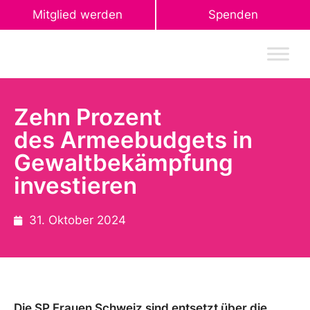
Mitglied werden
Spenden
Zehn Prozent
des Armeebudgets in
Gewaltbekämpfung
investieren
31. Oktober 2024
Die SP Frauen Schweiz sind entsetzt über die