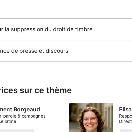
ur la suppression du droit de timbre
rence de presse et discours
rices sur ce thème
ment Borgeaud
Elis
e-parole & campagnes
Respo
e latine
Direc