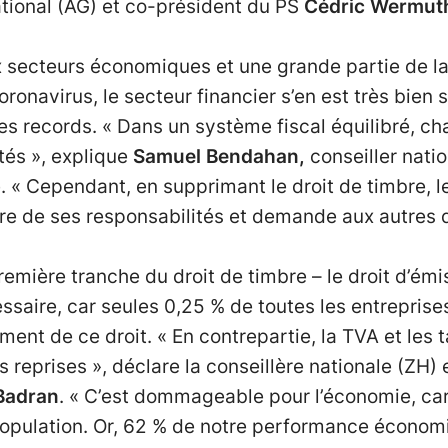
ational (AG) et co-président du PS
Cédric Wermut
 secteurs économiques et une grande partie de la
ronavirus, le secteur financier s’en est très bien s
es records. « Dans un système fiscal équilibré, c
tés », explique
Samuel Bendahan,
conseiller natio
 « Cependant, en supprimant le droit de timbre, le
ère de ses responsabilités et demande aux autres d
emière tranche du droit de timbre – le droit d’émis
ssaire, car seules 0,25 % de toutes les entreprise
ent de ce droit. « En contrepartie, la TVA et les 
 reprises », déclare la conseillère nationale (ZH)
Badran
. « C’est dommageable pour l’économie, car
population. Or, 62 % de notre performance économ