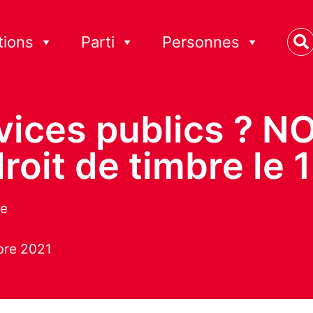
tions
Parti
Personnes
rvices publics ? NO
oit de timbre le 
se
bre 2021