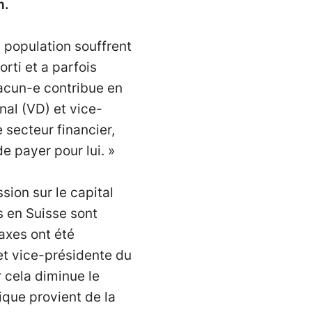
h.
 population souffrent
orti et a parfois
hacun-e contribue en
nal (VD) et vice-
 secteur financier,
e payer pour lui. »
sion sur le capital
s en Suisse sont
taxes ont été
 et vice-présidente du
 cela diminue le
ique provient de la