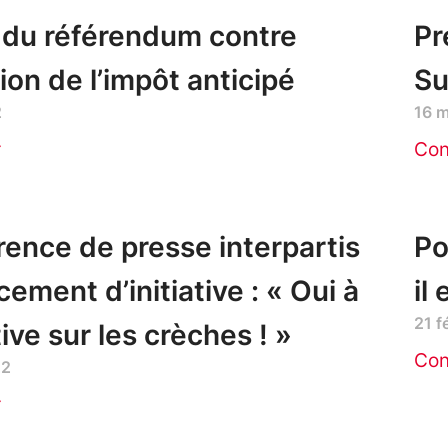
 du référendum contre
Pr
tion de l’impôt anticipé
Su
2
16 
r
Con
ence de presse interpartis
Po
cement d’initiative : « Oui à
il
21 f
ative sur les crèches ! »
Con
22
r