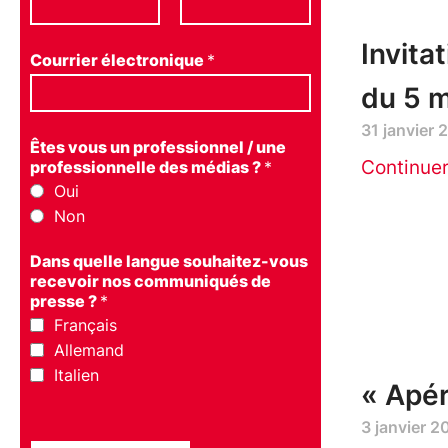
Invita
Courrier électronique
*
du 5 
31 janvier 
Êtes vous un professionnel / une
Continue
professionnelle des médias ?
*
Oui
Non
Dans quelle langue souhaitez-vous
recevoir nos communiqués de
presse ?
*
Français
Allemand
Italien
« Apér
3 janvier 2