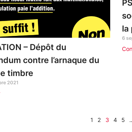
PS
so
la
6 s
ATION – Dépôt du
Con
ndum contre l’arnaque du
de timbre
bre 2021
r
1
2
3
4
5