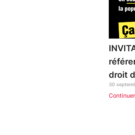
INVIT
référe
droit 
30 septem
Continue