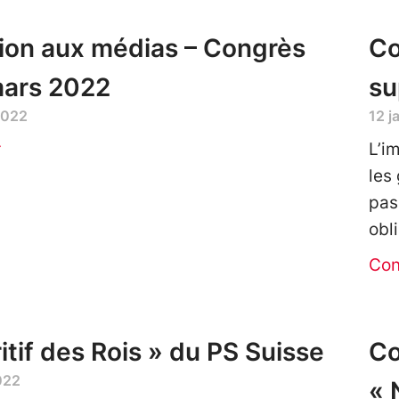
tion aux médias – Congrès
Co
mars 2022
su
2022
12 j
r
L’i
les
pas
obl
Con
itif des Rois » du PS Suisse
Co
022
« 