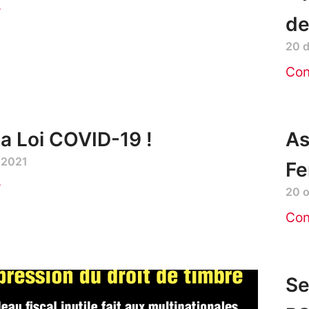
r
de
20 
Con
la Loi COVID-19 !
As
 2021
Fe
r
20 
Con
Se