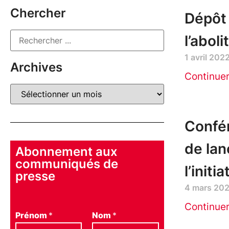
Chercher
Dépôt
l’aboli
1 avril 202
Archives
Continue
Confér
de lan
Abonnement aux
communiqués de
l’initi
presse
4 mars 20
Continue
Prénom
*
Nom
*