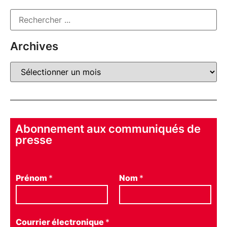
Archives
Abonnement aux communiqués de
presse
Prénom
*
Nom
*
Courrier électronique
*