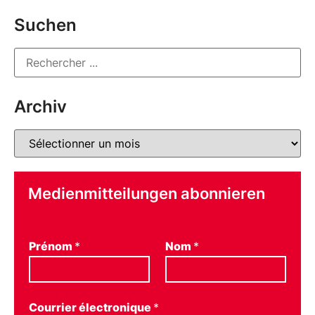
Suchen
Archiv
Medienmitteilungen abonnieren
Prénom
*
Nom
*
Courrier électronique
*