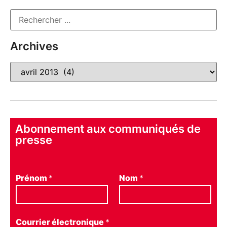
Archives
Abonnement aux communiqués de
presse
Prénom
*
Nom
*
Courrier électronique
*