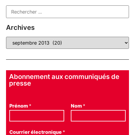
Archives
Abonnement aux communiqués de
presse
Prénom
*
Nom
*
Courrier électronique
*