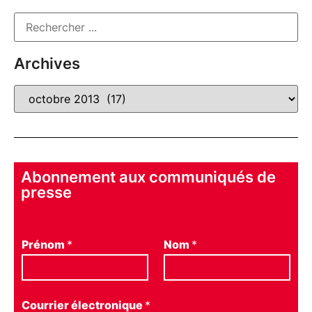
Archives
Abonnement aux communiqués de
presse
Prénom
*
Nom
*
Courrier électronique
*