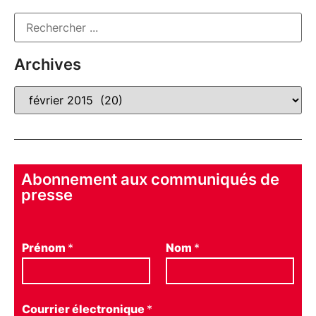
Archives
Abonnement aux communiqués de
presse
Prénom
*
Nom
*
Courrier électronique
*