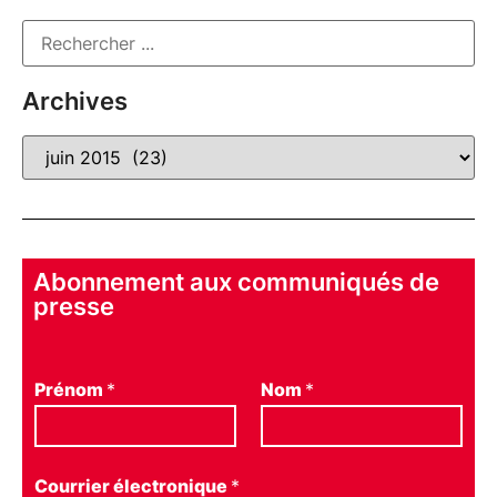
Archives
Abonnement aux communiqués de
presse
Prénom
*
Nom
*
Courrier électronique
*