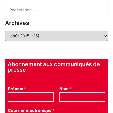
Archives
Abonnement aux communiqués de
presse
Prénom
*
Nom
*
Courrier électronique
*