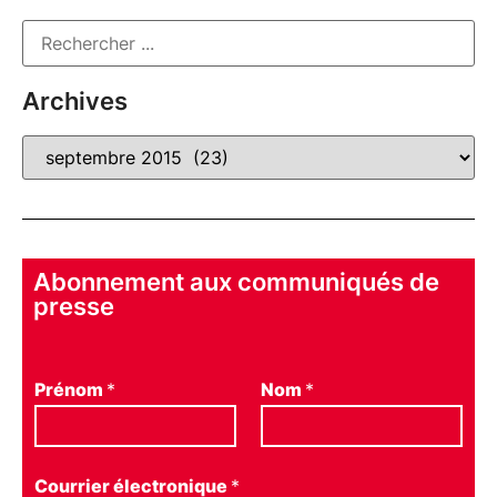
Archives
Abonnement aux communiqués de
presse
Prénom
*
Nom
*
Courrier électronique
*