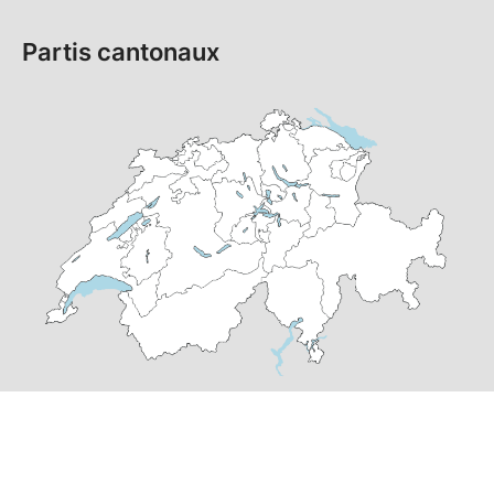
Partis cantonaux
© Copyright
2026
PS Suisse | réalisé par
pr24