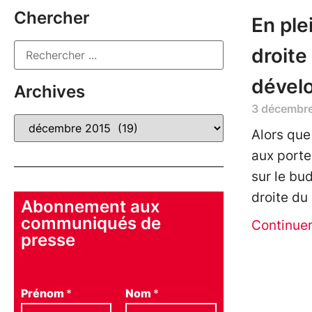
Chercher
En ple
droite
dével
Archives
3 décembr
Alors que
aux porte
sur le bu
droite du
Abonnement aux
communiqués de
Continue
presse
Prénom
*
Nom
*