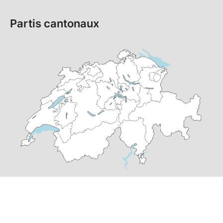
Partis cantonaux
© Copyright
2026
PS Suisse | réalisé par
pr24