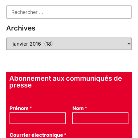
Archives
Abonnement aux communiqués de
presse
Prénom
*
Nom
*
Courrier électronique
*