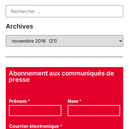
Archives
Abonnement aux communiqués de
presse
Prénom
*
Nom
*
Courrier électronique
*