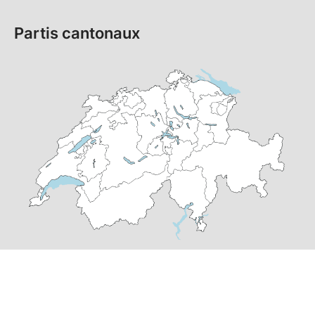
Partis cantonaux
© Copyright
2026
PS Suisse | réalisé par
pr24