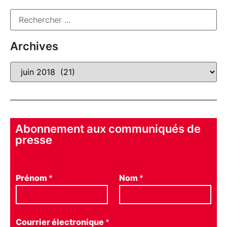
Archives
Abonnement aux communiqués de
presse
Prénom
*
Nom
*
Courrier électronique
*