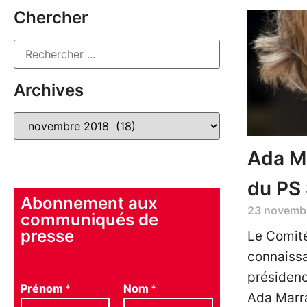
Chercher
Archives
Ada Ma
du PS 
Abonnement aux
23 novemb
communiqués de
presse
Le Comité
connaissa
présidenc
Prénom
*
Nom
*
Ada Marra.