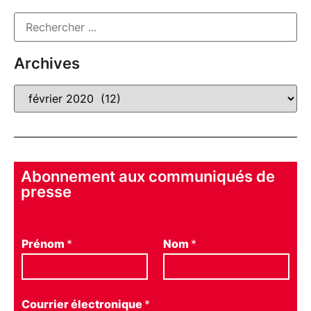
Archives
Abonnement aux communiqués de
presse
Prénom
*
Nom
*
Courrier électronique
*