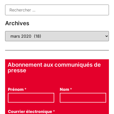
Archives
Abonnement aux communiqués de
presse
Prénom
*
Nom
*
Courrier électronique
*