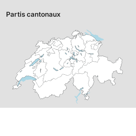
Partis cantonaux
© Copyright
2026
PS Suisse | réalisé par
pr24