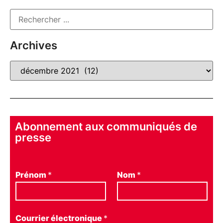
Archives
Abonnement aux communiqués de
presse
Prénom
*
Nom
*
Courrier électronique
*