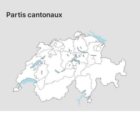
Partis cantonaux
© Copyright
2026
PS Suisse | réalisé par
pr24