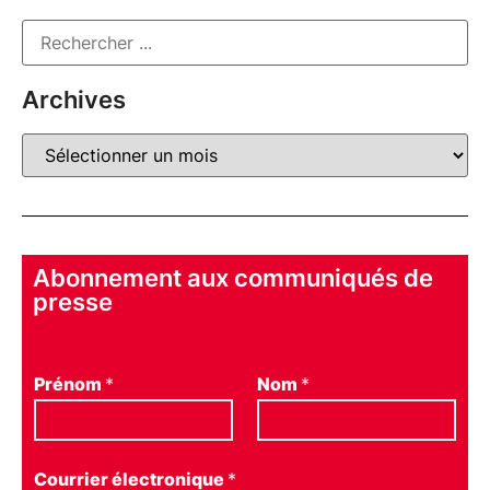
Archives
Abonnement aux communiqués de
presse
Prénom
*
Nom
*
Courrier électronique
*