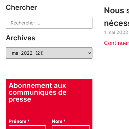
Chercher
Nous 
nécess
1 mai 2022
Archives
Continue
Abonnement aux
communiqués de
presse
Prénom
*
Nom
*