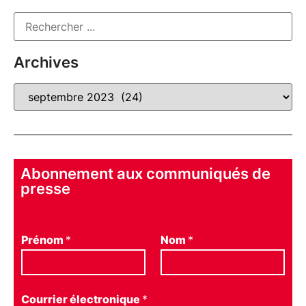
Archives
Abonnement aux communiqués de
presse
Prénom
*
Nom
*
Courrier électronique
*