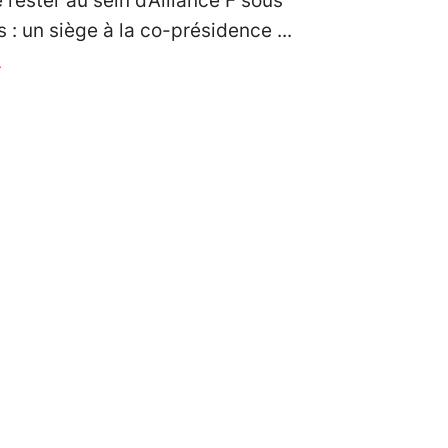
 rester au sein d’Alliance F sous
s : un siège à la co-présidence
r