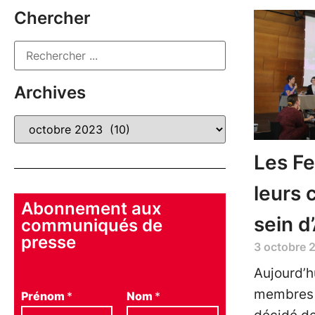
Chercher
Archives
Les Fe
leurs 
Abonnement aux
sein d
communiqués de
presse
3 octobre 
Aujourd’h
membres ,
Prénom
*
Nom
*