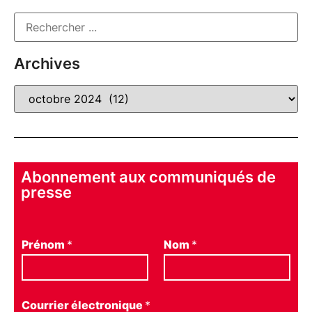
Archives
Abonnement aux communiqués de
presse
Prénom
*
Nom
*
Courrier électronique
*