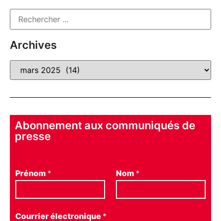
Archives
Abonnement aux communiqués de
presse
Prénom
*
Nom
*
Courrier électronique
*