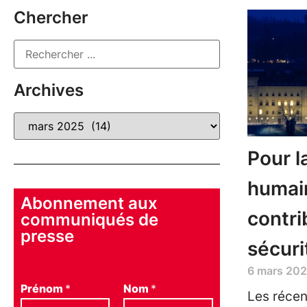
Chercher
Archives
Pour l
humain
Abonnement aux
contri
communiqués de
presse
sécuri
6 mars 20
Prénom
*
Nom
*
Les récen