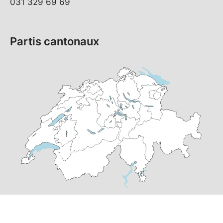
031 329 69 69
Partis cantonaux
© Copyright
2026
PS Suisse | réalisé par
pr24