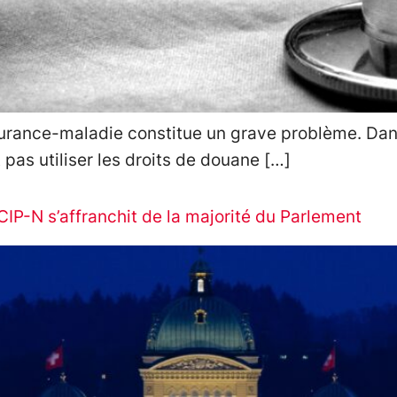
rance-maladie constitue un grave problème. Dans c
pas utiliser les droits de douane […]
 CIP-N s’affranchit de la majorité du Parlement