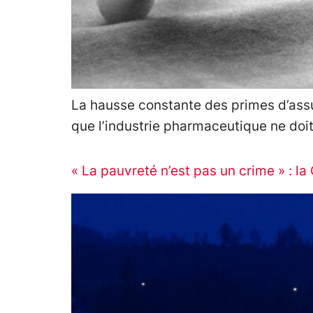
La hausse constante des primes d’assu
que l’industrie pharmaceutique ne doit 
« La pauvreté n’est pas un crime » : la