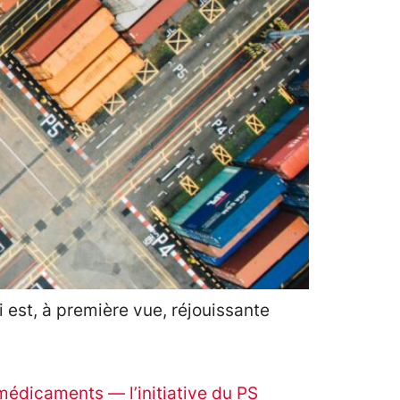
 est, à première vue, réjouissante
édicaments — l’initiative du PS