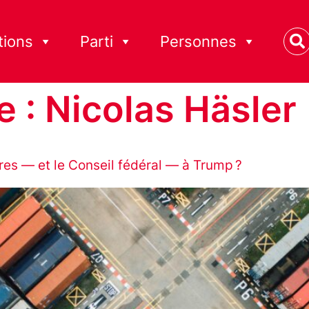
tions
Parti
Personnes
e :
Nicolas Häsler
ires — et le Conseil fédéral — à Trump ?