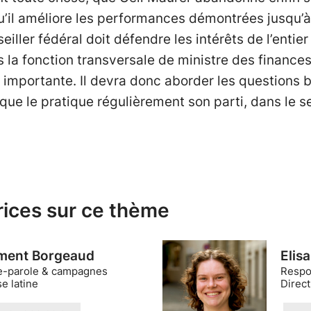
qu’il améliore les performances démontrées jusqu’à
eiller fédéral doit défendre les intérêts de l’entie
 la fonction transversale de ministre des finances
s importante. Il devra donc aborder les questions 
 que le pratique régulièrement son parti, dans le s
.
rices sur ce thème
ment Borgeaud
Elis
e-parole & campagnes
Respo
e latine
Direc