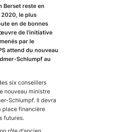
n Berset reste en
 2020, le plus
route en de bonnes
œuvre de l’initiative
 menés par le
 PS attend du nouveau
 Widmer-Schlumpf au
des six conseillers
le nouveau ministre
mer-Schlumpf. Il devra
la place financière
s futures.
on rôle d’ancien