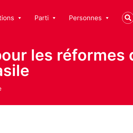
tions
Parti
Personnes
our les réformes d
sile
e