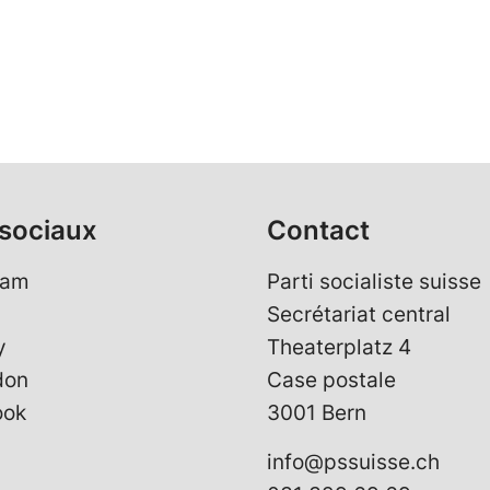
sociaux
Contact
ram
Parti socialiste suisse
Secrétariat central
y
Theaterplatz 4
don
Case postale
ook
3001 Bern
info@pssuisse.ch