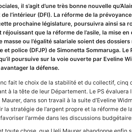
iales, il s’agit d’une très bonne nouvelle qu’Alai
e l’intérieur (DFI). La réforme de la prévoyance
ette prochaine législature, poursuivra ainsi sa 
 réjouissant que la réforme de l’asile, la mise en 
e masse ou l’égalité salariale soient des dossiers
e et police (DFJP) de Simonetta Sommaruga. Le
 qu’il poursuive sur la voie ouverte par Eveline
 avantager la défense.
c fait le choix de la stabilité et du collectif, cinq 
ant à la tête de leur Département. Le PS évaluera 
 Maurer, dans son travail à la suite d’Eveline Wid
ir la stratégie de l’argent propre et la réforme de 
 favoriser l’armée dans les discussions budgétaire
nt toute chose, que Ueli Maurer abandonne enfin s