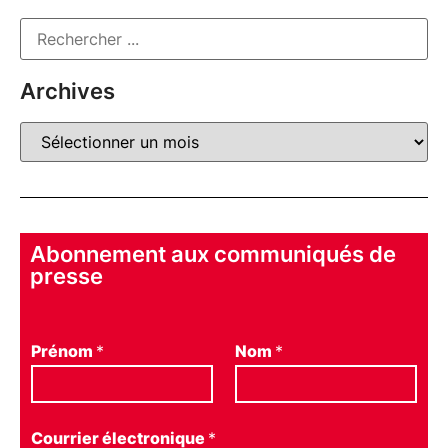
Archives
Abonnement aux communiqués de
presse
Prénom
*
Nom
*
Courrier électronique
*