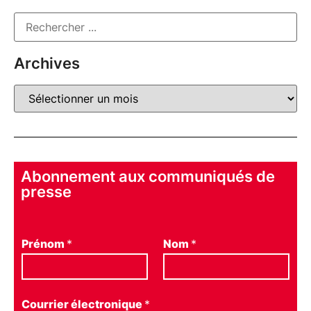
Archives
Abonnement aux communiqués de
presse
Prénom
*
Nom
*
Courrier électronique
*