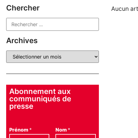
Chercher
Aucun art
Archives
Abonnement aux
communiqués de
presse
Prénom
*
Nom
*