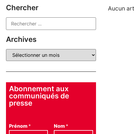
Chercher
Aucun art
Archives
Abonnement aux
communiqués de
presse
Prénom
*
Nom
*