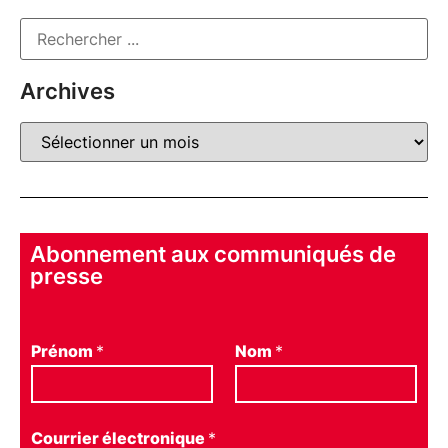
Archives
Abonnement aux communiqués de
presse
Prénom
*
Nom
*
Courrier électronique
*