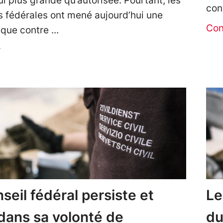
ui plus grande qu’autorisée. Pourtant, les
con
fédérales ont mené aujourd’hui une
Con
taque contre
r
seil fédéral persiste et
Le
dans sa volonté de
du