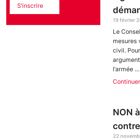
S'inscrire
démant
19 février 
Le Consei
mesures v
civil. Pou
arguments
l’armée
Continue
NON à 
contre 
22 novemb