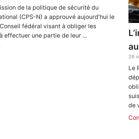
sion de la politique de sécurité du
ational (CPS-N) a approuvé aujourd’hui le
Conseil fédéral visant à obliger les
L’
 à effectuer une partie de leur
au
r
26 
Le 
dép
obl
sui
de 
Con