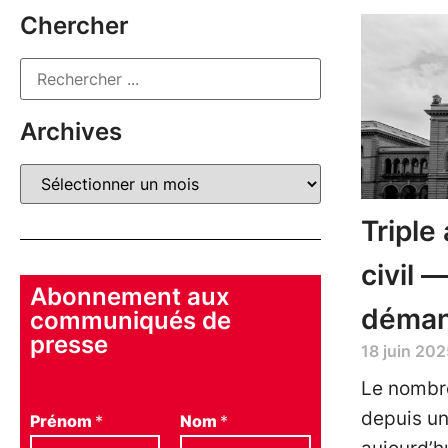
Chercher
Archives
Triple
civil 
Abonnement aux
déman
communiqués de
presse
18 juin 202
Le nombre
depuis un
Prénom
*
Nom
*