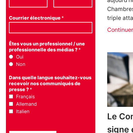
aujourd’h
Chambres 
triple at
Courrier électronique
*
Continue
Êtes vous un professionnel / une
professionnelle des médias ?
*
Oui
Non
Dans quelle langue souhaitez-vous
recevoir nos communiqués de
presse ?
*
Français
Allemand
Italien
Le Con
signe 