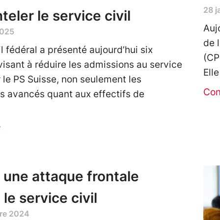
28 j
eler le service civil
Auj
2025
de 
l fédéral a présenté aujourd’hui six
(CP
isant à réduire les admissions au service
Ell
r le PS Suisse, non seulement les
Con
 avancés quant aux effectifs de
r
une attaque frontale
le service civil
re 2024