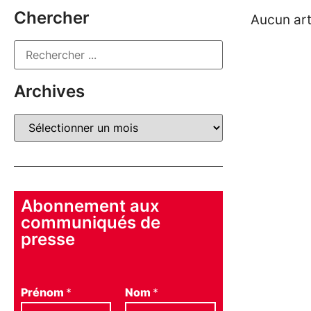
Chercher
Aucun art
Archives
Abonnement aux
communiqués de
presse
Prénom
*
Nom
*