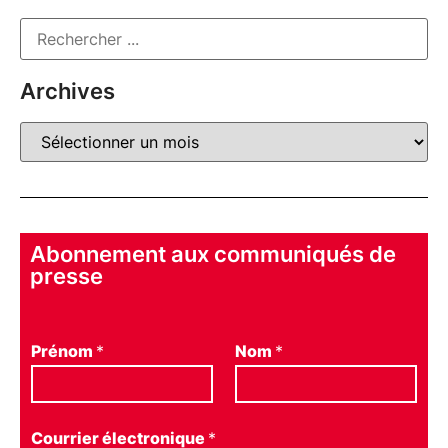
Archives
Abonnement aux communiqués de
presse
Prénom
*
Nom
*
Courrier électronique
*